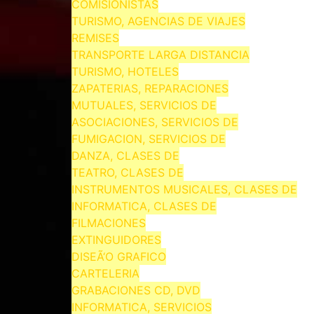
COMISIONISTAS
TURISMO, AGENCIAS DE VIAJES
REMISES
TRANSPORTE LARGA DISTANCIA
TURISMO, HOTELES
ZAPATERIAS, REPARACIONES
MUTUALES, SERVICIOS DE
ASOCIACIONES, SERVICIOS DE
FUMIGACION, SERVICIOS DE
DANZA, CLASES DE
TEATRO, CLASES DE
INSTRUMENTOS MUSICALES, CLASES DE
INFORMATICA, CLASES DE
FILMACIONES
EXTINGUIDORES
DISEÃ‘O GRAFICO
CARTELERIA
GRABACIONES CD, DVD
INFORMATICA, SERVICIOS