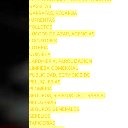
GASISTAS
GARRAFAS, RECARGA
IMPRENTAS
FOLLETOS
JUEGOS DE AZAR, AGENCIAS
LOCUTORES
LOTERIA
QUINIELA
JARDINERIA, PARQUIZACION
LIMPIEZA COMERCIAL
PUBLICIDAD, SERVICIOS DE
PELUQUERIAS
PLOMERIA
SEGUROS, RIESGOS DEL TRABAJO
RELOJERIAS
SEGUROS GENERALES
SEPELIOS
TAPICERIAS