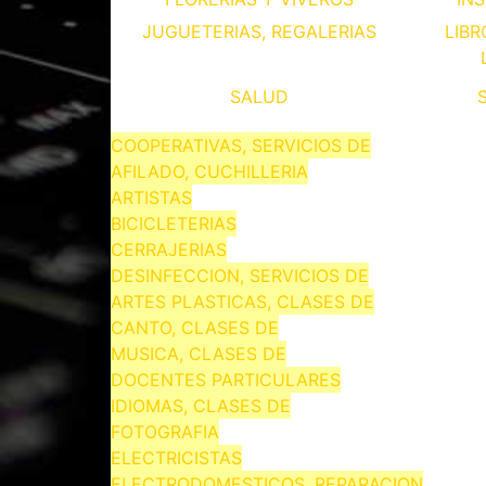
JUGUETERIAS, REGALERIAS
LIBR
SALUD
COOPERATIVAS, SERVICIOS DE
AFILADO, CUCHILLERIA
ARTISTAS
BICICLETERIAS
CERRAJERIAS
DESINFECCION, SERVICIOS DE
ARTES PLASTICAS, CLASES DE
CANTO, CLASES DE
MUSICA, CLASES DE
DOCENTES PARTICULARES
IDIOMAS, CLASES DE
FOTOGRAFIA
ELECTRICISTAS
ELECTRODOMESTICOS, REPARACION