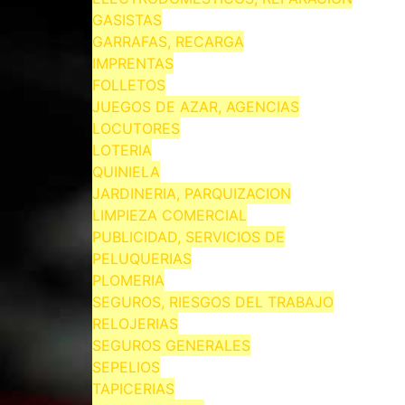
GASISTAS
GARRAFAS, RECARGA
IMPRENTAS
FOLLETOS
JUEGOS DE AZAR, AGENCIAS
LOCUTORES
LOTERIA
QUINIELA
JARDINERIA, PARQUIZACION
LIMPIEZA COMERCIAL
PUBLICIDAD, SERVICIOS DE
PELUQUERIAS
PLOMERIA
SEGUROS, RIESGOS DEL TRABAJO
RELOJERIAS
SEGUROS GENERALES
SEPELIOS
TAPICERIAS