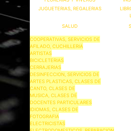
JUGUETERIAS, REGALERIAS
LIBR
SALUD
COOPERATIVAS, SERVICIOS DE
AFILADO, CUCHILLERIA
ARTISTAS
BICICLETERIAS
CERRAJERIAS
DESINFECCION, SERVICIOS DE
ARTES PLASTICAS, CLASES DE
CANTO, CLASES DE
MUSICA, CLASES DE
DOCENTES PARTICULARES
IDIOMAS, CLASES DE
FOTOGRAFIA
ELECTRICISTAS
ELECTRODOMESTICOS, REPARACION