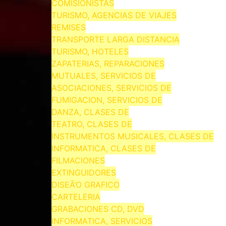
COMISIONISTAS
TURISMO, AGENCIAS DE VIAJES
REMISES
TRANSPORTE LARGA DISTANCIA
TURISMO, HOTELES
ZAPATERIAS, REPARACIONES
MUTUALES, SERVICIOS DE
ASOCIACIONES, SERVICIOS DE
FUMIGACION, SERVICIOS DE
DANZA, CLASES DE
TEATRO, CLASES DE
INSTRUMENTOS MUSICALES, CLASES DE
INFORMATICA, CLASES DE
FILMACIONES
EXTINGUIDORES
DISEÃ‘O GRAFICO
CARTELERIA
GRABACIONES CD, DVD
INFORMATICA, SERVICIOS