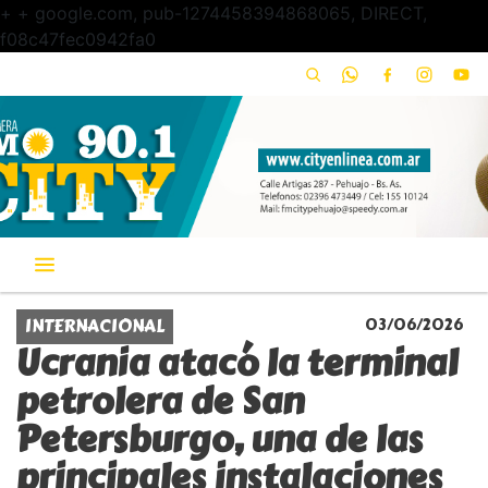
+
+ google.com, pub-1274458394868065, DIRECT,
f08c47fec0942fa0
INTERNACIONAL
03/06/2026
Ucrania atacó la terminal
petrolera de San
Petersburgo, una de las
principales instalaciones