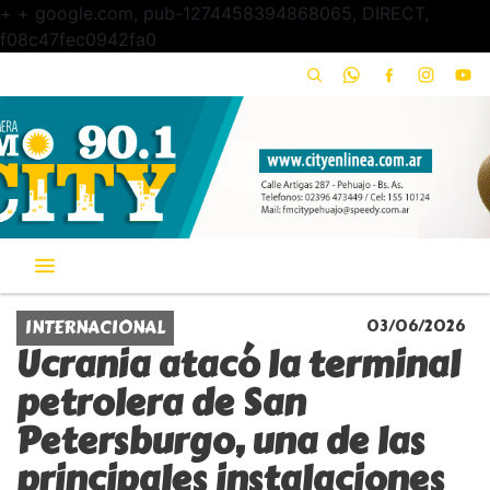
+
+ google.com, pub-1274458394868065, DIRECT,
f08c47fec0942fa0
INTERNACIONAL
03/06/2026
Ucrania atacó la terminal
petrolera de San
Petersburgo, una de las
principales instalaciones