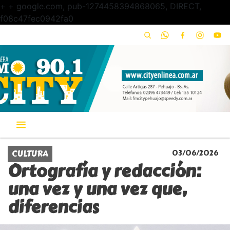
+
+ google.com, pub-1274458394868065, DIRECT,
f08c47fec0942fa0
CULTURA
03/06/2026
Ortografía y redacción:
una vez y una vez que,
diferencias