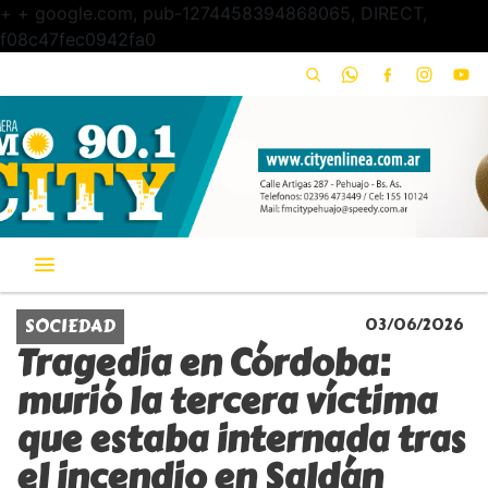
+
+ google.com, pub-1274458394868065, DIRECT,
f08c47fec0942fa0
SOCIEDAD
03/06/2026
Tragedia en Córdoba:
murió la tercera víctima
que estaba internada tras
el incendio en Saldán