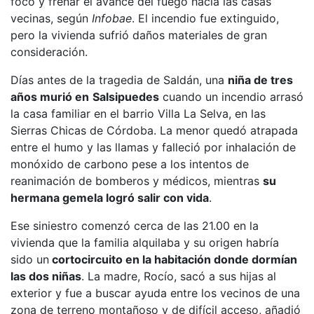
foco y frenar el avance del fuego hacia las casas
vecinas, según
Infobae
. El incendio fue extinguido,
pero la vivienda sufrió daños materiales de gran
consideración.
Días antes de la tragedia de Saldán, una
niña de tres
años murió en
Salsipuedes
cuando un incendio arrasó
la casa familiar en el barrio Villa La Selva, en las
Sierras Chicas de Córdoba. La menor quedó atrapada
entre el humo y las llamas y falleció por inhalación de
monóxido de carbono pese a los intentos de
reanimación de bomberos y médicos, mientras
su
hermana gemela logró salir con vida
.
Ese siniestro comenzó cerca de las 21.00 en la
vivienda que la familia alquilaba y su origen habría
sido un
cortocircuito en la habitación donde dormían
las dos niñas
. La madre, Rocío, sacó a sus hijas al
exterior y fue a buscar ayuda entre los vecinos de una
zona de terreno montañoso y de difícil acceso, añadió