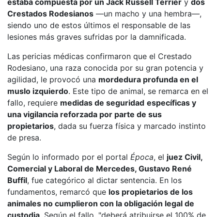
estaba compuesta por un Jack Russell Terrier
y
dos
Crestados Rodesianos
—un macho y una hembra—,
siendo uno de estos últimos el responsable de las
lesiones más graves sufridas por la damnificada.
Las pericias médicas confirmaron que el Crestado
Rodesiano, una raza conocida por su gran potencia y
agilidad, le provocó una
mordedura profunda en el
muslo izquierdo
. Este tipo de animal, se remarca en el
fallo, requiere
medidas de seguridad
específicas y
una vigilancia reforzada por parte de sus
propietarios
, dada su fuerza física y marcado instinto
de presa.
Según lo informado por el portal
Época
, el
juez Civil,
Comercial y Laboral de Mercedes, Gustavo René
Buffil
, fue categórico al dictar sentencia. En los
fundamentos, remarcó que
los propietarios de los
animales no cumplieron con la obligación legal de
custodia
. Según el fallo, "deberá atribuirse el 100% de