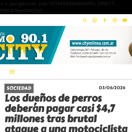
+
+ google.com, pub-1274458394868065, DIRECT,
f08c47fec0942fa0
SOCIEDAD
03/06/2026
Los dueños de perros
deberán pagar casi $4,7
millones tras brutal
ataque a una motociclista