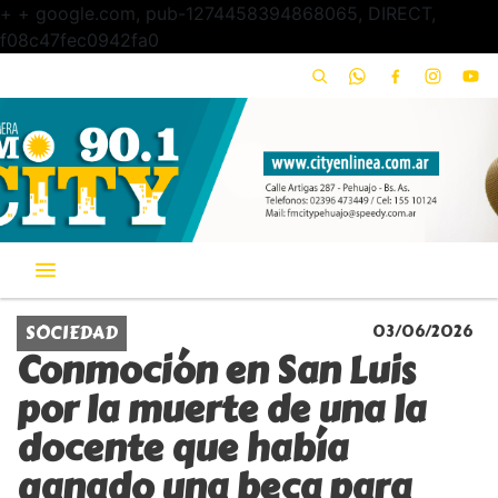
+
+ google.com, pub-1274458394868065, DIRECT,
f08c47fec0942fa0
SOCIEDAD
03/06/2026
Conmoción en San Luis
por la muerte de una la
docente que había
ganado una beca para