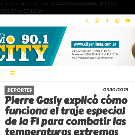
+
+ google.com, pub-1274458394868065, DIRECT,
f08c47fec0942fa0
DEPORTES
03/10/2025
Pierre Gasly explicó cómo
funciona el traje especial
de la F1 para combatir las
temperaturas extremas