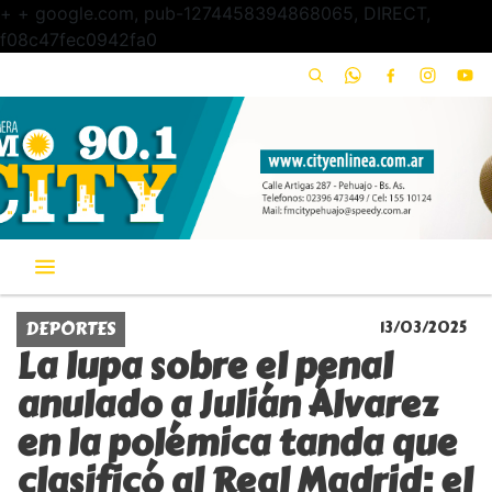
+
+ google.com, pub-1274458394868065, DIRECT,
f08c47fec0942fa0
DEPORTES
13/03/2025
La lupa sobre el penal
anulado a Julián Álvarez
en la polémica tanda que
clasificó al Real Madrid: el